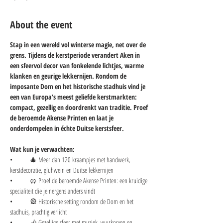
About the event
Stap in een wereld vol winterse magie, net over de 
grens. Tijdens de kerstperiode verandert Aken in 
een sfeervol decor van fonkelende lichtjes, warme 
klanken en geurige lekkernijen. Rondom de 
imposante Dom en het historische stadhuis vind je 
een van Europa’s meest geliefde kerstmarkten: 
compact, gezellig en doordrenkt van traditie. Proef 
de beroemde Akense Printen en laat je 
onderdompelen in échte Duitse kerstsfeer.
Wat kun je verwachten:
• 	🎄 Meer dan 120 kraampjes met handwerk, 
kerstdecoratie, glühwein en Duitse lekkernijen
• 	🥨 Proef de beroemde Akense Printen: een kruidige 
specialiteit die je nergens anders vindt
• 	🎡 Historische setting rondom de Dom en het 
stadhuis, prachtig verlicht
• 	🎶 Gezellige sfeer met muziek, vuurkorven en 