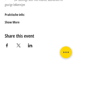
geurige lekkernijen
Praktische info:
Show More
Share this event
Contact us:
Phone:
Email:
+31 182 782515
info@juverna.nl
JUVERNA BV.
Adres:
KVK:
Hanzeweg 14, - 5.2.04
96448776
2803 MC Gouda
BTW:
NL867615679B01