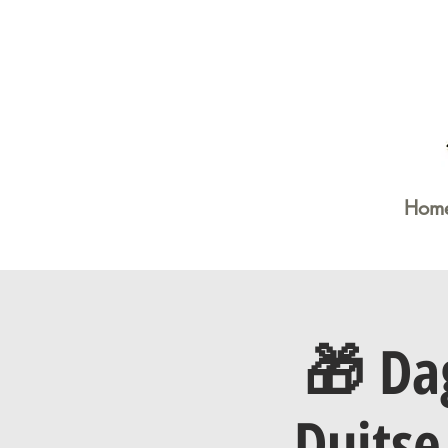
Hom
🎁 Da
Duitse