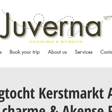
e
Book your trip
About us
Services
Conta
gtocht Kerstmarkt 
 charme & Akense 