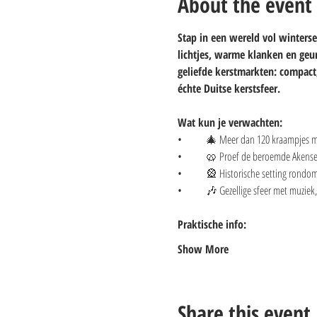
About the event
Stap in een wereld vol winterse
lichtjes, warme klanken en geu
geliefde kerstmarkten: compact,
échte Duitse kerstsfeer.
Wat kun je verwachten:
• 	🎄 Meer dan 120 kraampjes 
• 	🥨 Proef de beroemde Akense 
• 	🎡 Historische setting rondo
• 	🎶 Gezellige sfeer met muzie
Praktische info:
Show More
Share this event