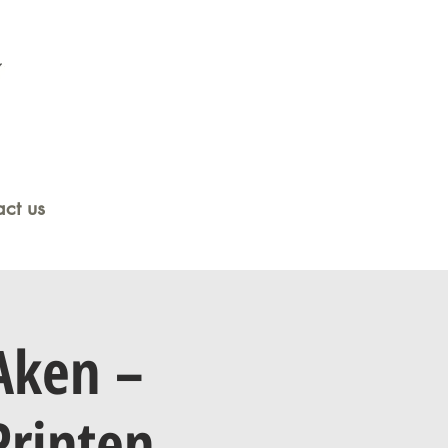
ct us
Aken –
Printen