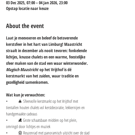
03 Dec 2025, 07:00 – 04 Jan 2026, 23:00
Opstap locatie naar keuze
About the event
Laat je meevoeren en beleef de betoverende 
kerstsfeer in het hart van Limburg! Maastricht 
straalt in december als nooit tevoren: fonkelende 
lichtjes, knusse chalets en een warme, feestelijke 
sfeer maken van de stad een waar winterwonder. 
Magisch Maastricht
 op het Vrijthof is dé 
kerstmarkt van het zuiden, waar traditie en 
gezelligheid samenkomen.
Wat kun je verwachten:
• 	🎄 Sfeervolle kerstmarkt op het Vrijthof met 
tientallen houten chalets vol kerstdecoratie, lekkernijen en 
handgemaakte cadeaus
• 	⛸️ Grote schaatsbaan midden op het plein, 
omringd door lichtjes en muziek
• 	🎡 Reuzenrad met panoramisch uitzicht over de stad 