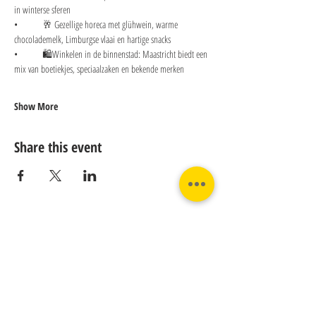
in winterse sferen
• 	🥂 Gezellige horeca met glühwein, warme 
chocolademelk, Limburgse vlaai en hartige snacks
• 	🛍️Winkelen in de binnenstad: Maastricht biedt een 
mix van boetiekjes, speciaalzaken en bekende merken 
Show More
Share this event
Contact us:
Phone:
Email:
+31 182 782515
info@juverna.nl
JUVERNA BV.
Adres:
KVK:
Hanzeweg 14, - 5.2.04