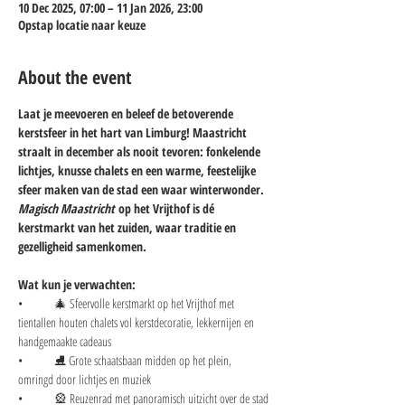
10 Dec 2025, 07:00 – 11 Jan 2026, 23:00
Opstap locatie naar keuze
About the event
Laat je meevoeren en beleef de betoverende 
kerstsfeer in het hart van Limburg! Maastricht 
straalt in december als nooit tevoren: fonkelende 
lichtjes, knusse chalets en een warme, feestelijke 
sfeer maken van de stad een waar winterwonder. 
Magisch Maastricht
 op het Vrijthof is dé 
kerstmarkt van het zuiden, waar traditie en 
gezelligheid samenkomen.
Wat kun je verwachten:
• 	🎄 Sfeervolle kerstmarkt op het Vrijthof met 
tientallen houten chalets vol kerstdecoratie, lekkernijen en 
handgemaakte cadeaus
• 	⛸️ Grote schaatsbaan midden op het plein, 
omringd door lichtjes en muziek
• 	🎡 Reuzenrad met panoramisch uitzicht over de stad 