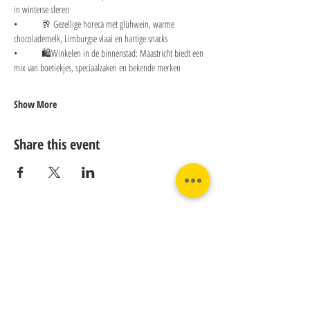
in winterse sferen
• 	🥂 Gezellige horeca met glühwein, warme 
chocolademelk, Limburgse vlaai en hartige snacks
• 	🛍️Winkelen in de binnenstad: Maastricht biedt een 
mix van boetiekjes, speciaalzaken en bekende merken 
Show More
Share this event
Contact us:
Phone:
Email:
+31 182 782515
info@juverna.nl
JUVERNA BV.
Adres:
KVK:
Hanzeweg 14, - 5.2.04