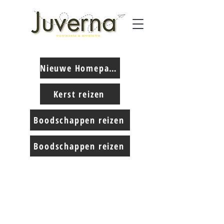
Nieuwe Homepage
Kerst reizen
Boodschappen reizen
Boodschappen reizen
Contact us:
Phone:
Email:
+31 182 782515
info@juverna.nl