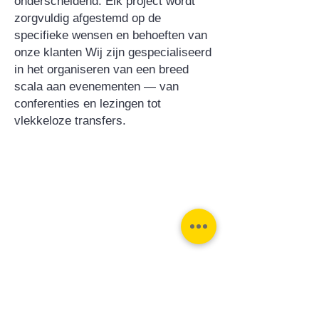
onderscheidend. Elk project wordt
zorgvuldig afgestemd op de
specifieke wensen en behoeften van
onze klanten Wij zijn gespecialiseerd
in het organiseren van een breed
scala aan evenementen — van
conferenties en lezingen tot
vlekkeloze transfers.
Contact:
Phone:
Email:
+31 182 782515
info@juverna.nl
JUVERNA BV.
Adres:
KVK:
Hanzeweg 14, - 5.2.04
96448776
2803 MC Gouda
BTW:
NL867615679B01