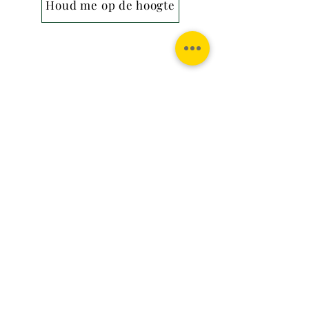
Houd me op de hoogte
Contact:
Phone:
Email:
+31 182 782515
info@juverna.nl
JUVERNA BV.
Adres:
KVK:
Hanzeweg 14, - 5.2.04
96448776
2803 MC Gouda
BTW:
NL867615679B01