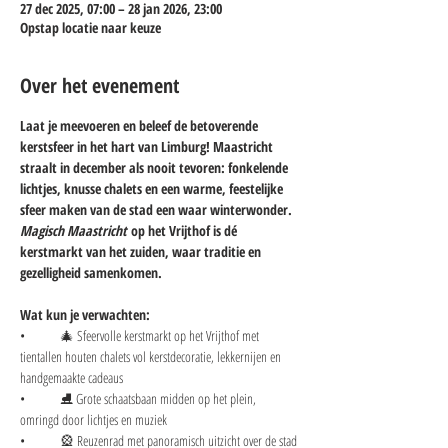
27 dec 2025, 07:00 – 28 jan 2026, 23:00
Opstap locatie naar keuze
Over het evenement
Laat je meevoeren en beleef de betoverende 
kerstsfeer in het hart van Limburg! Maastricht 
straalt in december als nooit tevoren: fonkelende 
lichtjes, knusse chalets en een warme, feestelijke 
sfeer maken van de stad een waar winterwonder. 
Magisch Maastricht
 op het Vrijthof is dé 
kerstmarkt van het zuiden, waar traditie en 
gezelligheid samenkomen.
Wat kun je verwachten:
• 	🎄 Sfeervolle kerstmarkt op het Vrijthof met 
tientallen houten chalets vol kerstdecoratie, lekkernijen en 
handgemaakte cadeaus
• 	⛸️ Grote schaatsbaan midden op het plein, 
omringd door lichtjes en muziek
• 	🎡 Reuzenrad met panoramisch uitzicht over de stad 