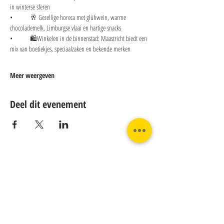
in winterse sferen
• 	🥂 Gezellige horeca met glühwein, warme 
chocolademelk, Limburgse vlaai en hartige snacks
• 	🛍️Winkelen in de binnenstad: Maastricht biedt een 
mix van boetiekjes, speciaalzaken en bekende merken 
Meer weergeven
Deel dit evenement
Contact:
Phone:
Email:
+31 182 782515
info@juverna.nl
JUVERNA BV.
Adres:
KVK:
Hanzeweg 14, - 5.2.04