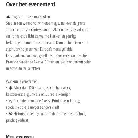
Over het evenement
🎄 Dagtocht – Kerstmarkt Aken
Stap in een wereld vol winterse magie, net over de grens. 
Tijdens de kerstperiode verandert Aken in een sfeervol decor 
van fonkelende lichtjes, warme klanken en geurige 
lekkernijen. Rondom de imposante Dom en het historische 
stadhuis vind je een van Europa’s meest geliefde 
kerstmarkten: compact, gezellig en doordrenkt van traditie. 
Proef de beroemde Akense Printen en laat je onderdompelen 
in échte Duitse kerstsfeer.
Wat kun je verwachten:
• 🎄 Meer dan 120 kraampjes met handwerk, 
kerstdecoratie, glühwein en Duitse lekkernijen
• 🥨 Proef de beroemde Akense Printen: een kruidige 
specialiteit die je nergens anders vindt
• 🎡 Historische setting rondom de Dom en het stadhuis, 
prachtig verlicht
Meer weergeven