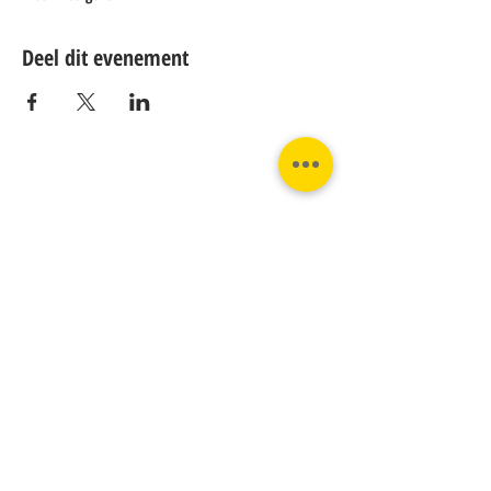
Deel dit evenement
Contact:
Phone:
Email:
+31 182 782515
info@juverna.nl
JUVERNA BV.
Adres:
KVK:
Hanzeweg 14, - 5.2.04
96448776
2803 MC Gouda
BTW:
NL867615679B01