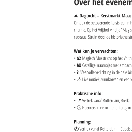
Over het evene
🎄 
Dagtocht – Kerstmarkt Maast
Ontdek de betoverende kerstsfeer in he
charme. Op het Vrijthof vind je “Magis
cadeaus. Struin door de historische st
Wat kun je verwachten:
• 🎡 Magisch Maastricht op het Vrijth
• 🛍️ Gezellige kraampjes met ambach
• 🕯️ Sfeervolle verlichting in de hele 
• 🎶 Live muziek, vuurkorven en een 
Praktische info:
• 📍 Vertrek vanaf Rotterdam, Breda,
• 🕓 Heenreis in de ochtend, terug in
Planning:
🕗 Vertrek vanaf Rotterdam – Capelse