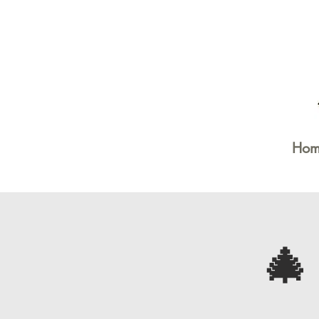
Hom
🎄 