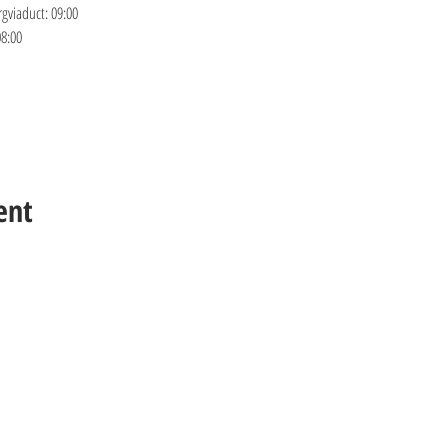
gviaduct: 09:00 
8:00 
ent