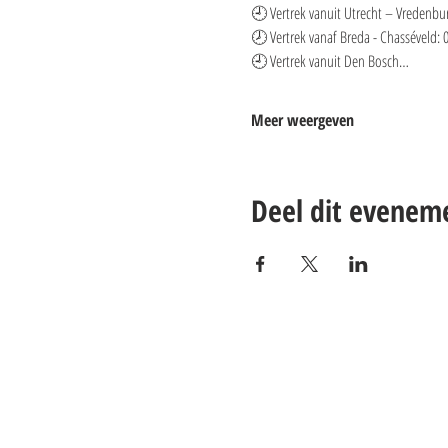
🕘 Vertrek vanuit Utrecht – Vredenbur
🕗 Vertrek vanaf Breda - Chasséveld: 0
🕘 Vertrek vanuit Den Bosch…
Meer weergeven
Deel dit evenem
Contact:
Email: