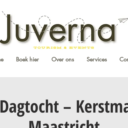
e
Boek hier
Over ons
Services
Con
Dagtocht – Kerstm
Maastricht