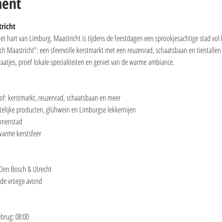
ment
richt
t hart van Limburg. Maastricht is tijdens de feestdagen een sprookjesachtige stad vol li
ch Maastricht”: een sfeervolle kerstmarkt met een reuzenrad, schaatsbaan en tientallen
raatjes, proef lokale specialiteiten en geniet van de warme ambiance.
of: kerstmarkt, reuzenrad, schaatsbaan en meer
telijke producten, glühwein en Limburgse lekkernijen
binnenstad
warme kerstsfeer
 Den Bosch & Utrecht
 de vroege avond
brug: 08:00 