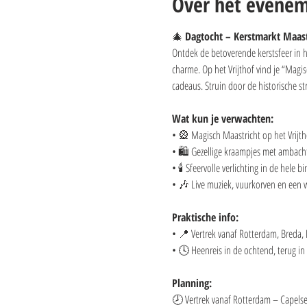
Over het evene
🎄 
Dagtocht – Kerstmarkt Maast
Ontdek de betoverende kerstsfeer in he
charme. Op het Vrijthof vind je “Magis
cadeaus. Struin door de historische st
Wat kun je verwachten:
• 🎡 Magisch Maastricht op het Vrijth
• 🛍️ Gezellige kraampjes met ambach
• 🕯️ Sfeervolle verlichting in de hele 
• 🎶 Live muziek, vuurkorven en een 
Praktische info:
• 📍 Vertrek vanaf Rotterdam, Breda,
• 🕓 Heenreis in de ochtend, terug in
Planning:
🕗 Vertrek vanaf Rotterdam – Capelse