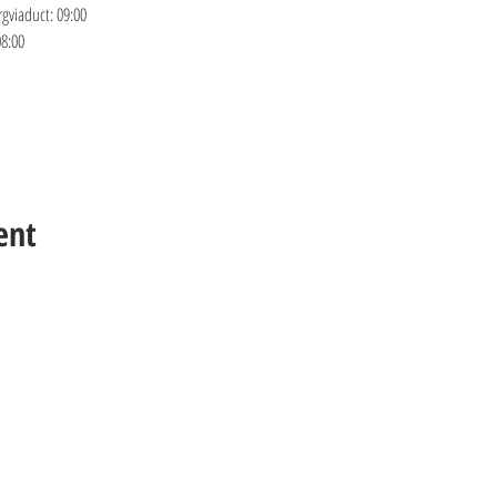
gviaduct: 09:00 
8:00 
ent