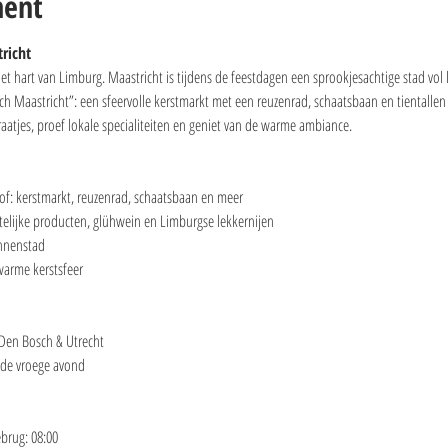
ment
richt
t hart van Limburg. Maastricht is tijdens de feestdagen een sprookjesachtige stad vol li
ch Maastricht”: een sfeervolle kerstmarkt met een reuzenrad, schaatsbaan en tientallen
raatjes, proef lokale specialiteiten en geniet van de warme ambiance.
of: kerstmarkt, reuzenrad, schaatsbaan en meer
telijke producten, glühwein en Limburgse lekkernijen
binnenstad
warme kerstsfeer
 Den Bosch & Utrecht
 de vroege avond
brug: 08:00 