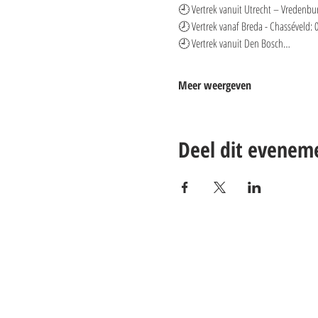
🕘 Vertrek vanuit Utrecht – Vredenbur
🕗 Vertrek vanaf Breda - Chasséveld: 0
🕘 Vertrek vanuit Den Bosch…
Meer weergeven
Deel dit evenem
Contact:
Email: