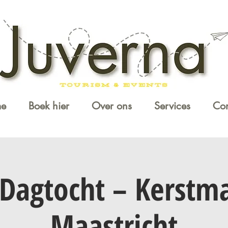
e
Boek hier
Over ons
Services
Con
Dagtocht – Kerstm
Maastricht