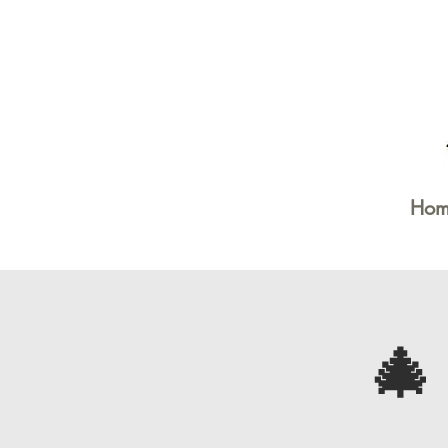
Hom
🎄 