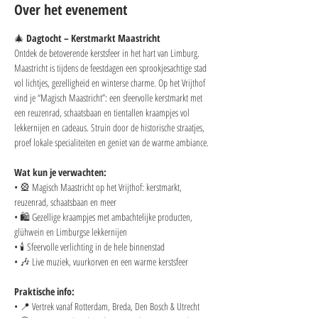
Over het evenement
🎄 
Dagtocht – Kerstmarkt Maastricht
Ontdek de betoverende kerstsfeer in het hart van Limburg. 
Maastricht is tijdens de feestdagen een sprookjesachtige stad 
vol lichtjes, gezelligheid en winterse charme. Op het Vrijthof 
vind je “Magisch Maastricht”: een sfeervolle kerstmarkt met 
een reuzenrad, schaatsbaan en tientallen kraampjes vol 
lekkernijen en cadeaus. Struin door de historische straatjes, 
proef lokale specialiteiten en geniet van de warme ambiance.
Wat kun je verwachten:
• 🎡 Magisch Maastricht op het Vrijthof: kerstmarkt, 
reuzenrad, schaatsbaan en meer
• 🛍️ Gezellige kraampjes met ambachtelijke producten, 
glühwein en Limburgse lekkernijen
• 🕯️ Sfeervolle verlichting in de hele binnenstad
• 🎶 Live muziek, vuurkorven en een warme kerstsfeer
Praktische info:
• 📍 Vertrek vanaf Rotterdam, Breda, Den Bosch & Utrecht