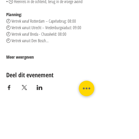
• 🕓 Heenreis in de ochtend, terug in de vroege avond
Planning:
🕗 Vertrek vanaf Rotterdam – Capelsebrug: 08:00 
🕘 Vertrek vanuit Utrecht – Vredenburgviaduct: 09:00 
🕗 Vertrek vanaf Breda - Chasséveld: 08:00 
🕘 Vertrek vanuit Den Bosch…
Meer weergeven
Deel dit evenement
Contact:
Phone:
Email:
+31 182 782515
info@juverna.nl