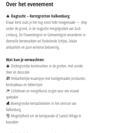
Over het evenement
🎄 
Dagtocht – Kerstgrotten Valkenburg
Ervaar kerst zoals je het nog nooit hebt meegemaakt — diep 
onder de grond, in de magische mergelgrotten van Zuid-
Limburg. De Fluweelengrot en Gemeentegrot veranderen in 
sfeervolle kerstmarkten vol fonkelende lichtjes, lokale 
ambachten en pure winterse betovering.
Wat kun je verwachten:
🎄 Ondergrondse kerstmarkten in de grotten, met unieke 
sfeer en decoratie
🎁 Ambachtelijke kraampjes met handgemaakte producten, 
kerstcadeaus en lekkernijen
🎆 Lichtshows en mergelkunst zorgen voor een visueel 
spektakel
⛸️ Bovengrondse kerstactiviteiten in het centrum van 
Valkenburg
🎅 Mogelijkheid om de kerstparade of Santa’s Village te 
bezoeken