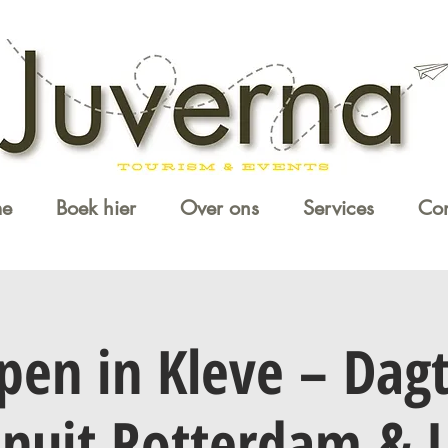
e
Boek hier
Over ons
Services
Con
pen in Kleve – Dag
nuit Rotterdam & 