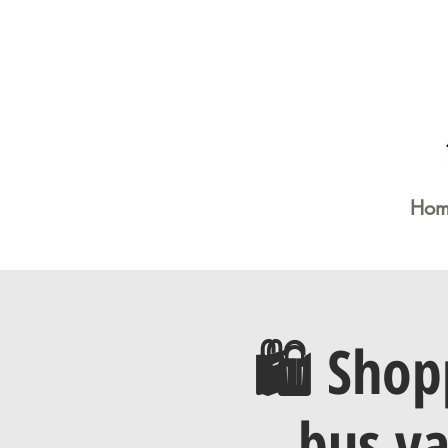
Hom
🛍️ Shop
bus va