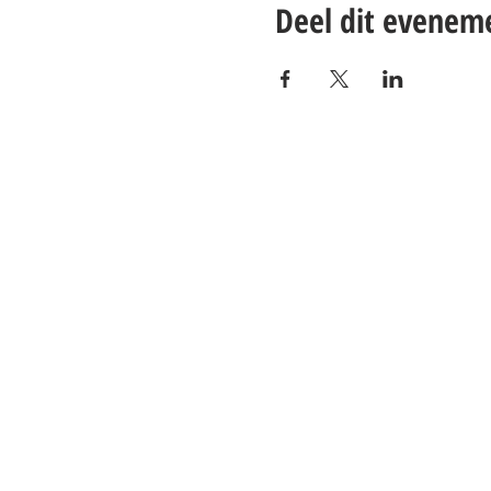
Deel dit evenem
Contact:
Email:
info@juverna.nl
Phone:
+31 182 782515
Adres:
Hanzeweg 14, - 5.2.04
2803 MC Gouda