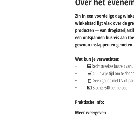
Over het evene
Zin in een voordelige dag winke
winkelstad ligt vlak over de gr
producten — van drogisterijarti
een ontspannen busreis aan toe
gewoon instappen en genieten.
Wat kun je verwachten:
• 	🚍 Rechtstreekse busreis van
• 	🛒 4 uur vrije tijd om te sh
• 	🧾 Geen gedoe met OV of pa
• 	💶 Slechts €40 per persoon
Praktische info:
Meer weergeven