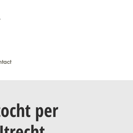
tact
tocht per
Utrecht