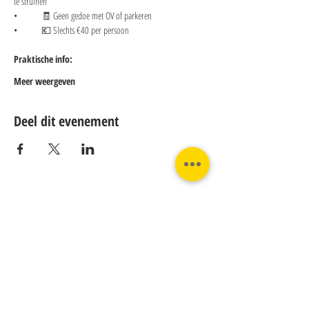
te struinen
• 	🧾 Geen gedoe met OV of parkeren
• 	💶 Slechts €40 per persoon
Praktische info:
Meer weergeven
Deel dit evenement
Contact:
Phone:
Email:
+31 182 782515
info@juverna.nl
JUVERNA BV.
Adres:
KVK:
Hanzeweg 14, - 5.2.04
96448776
2803 MC Gouda
BTW: