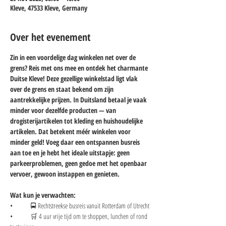
Kleve, 47533 Kleve, Germany
Over het evenement
Zin in een voordelige dag winkelen net over de 
grens? Reis met ons mee en ontdek het charmante 
Duitse Kleve! Deze gezellige winkelstad ligt vlak 
over de grens en staat bekend om zijn 
aantrekkelijke prijzen. In Duitsland betaal je vaak 
minder voor dezelfde producten — van 
drogisterijartikelen tot kleding en huishoudelijke 
artikelen. Dat betekent méér winkelen voor 
minder geld! Voeg daar een ontspannen busreis 
aan toe en je hebt het ideale uitstapje: geen 
parkeerproblemen, geen gedoe met het openbaar 
vervoer, gewoon instappen en genieten.
Wat kun je verwachten:
• 	🚍 Rechtstreekse busreis vanuit Rotterdam of Utrecht
• 	🛒 4 uur vrije tijd om te shoppen, lunchen of rond 