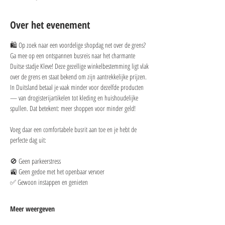
Over het evenement
🛍️ Op zoek naar een voordelige shopdag net over de grens?
Ga mee op een ontspannen busreis naar het charmante 
Duitse stadje Kleve! Deze gezellige winkelbestemming ligt vlak 
over de grens en staat bekend om zijn aantrekkelijke prijzen. 
In Duitsland betaal je vaak minder voor dezelfde producten 
— van drogisterijartikelen tot kleding en huishoudelijke 
spullen. Dat betekent: meer shoppen voor minder geld!
Voeg daar een comfortabele busrit aan toe en je hebt de 
perfecte dag uit:
🚫 Geen parkeerstress
🚉 Geen gedoe met het openbaar vervoer
✅ Gewoon instappen en genieten
Meer weergeven