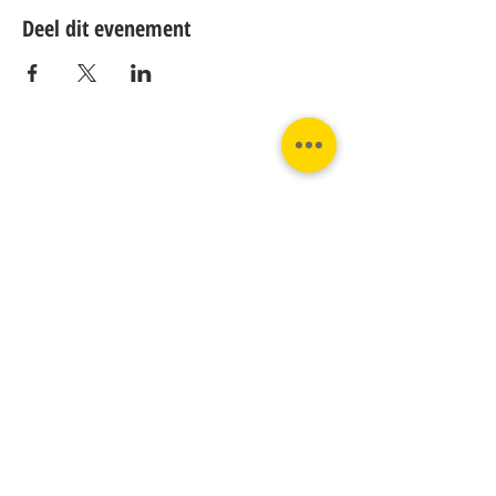
Deel dit evenement
Contact:
Phone:
Email:
+31 182 782515
info@juverna.nl
JUVERNA BV.
Adres:
KVK:
Hanzeweg 14, - 5.2.04
96448776
2803 MC Gouda
BTW:
NL867615679B01