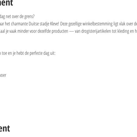
ment
dag net over de grens?
 het charmante Duitse stadje Kleve! Deze gezellige winkelbestemming ligt vlak over de
etaal je vaak minder voor dezelfde producten — van drogisterijartikelen tot kleding en h
toe en je hebt de perfecte dag uit:
voer
ent