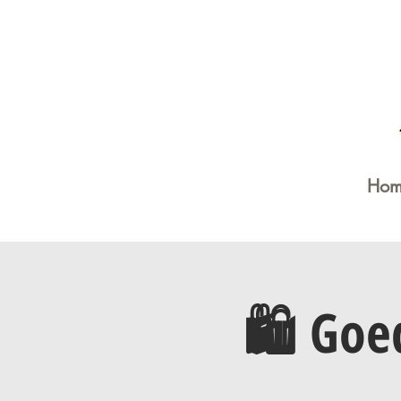
Hom
🛍️ Go