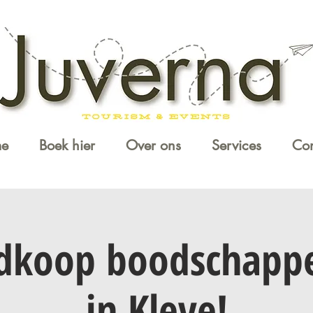
e
Boek hier
Over ons
Services
Con
edkoop boodschapp
in Kleve!