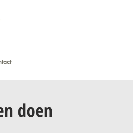
tact
en doen