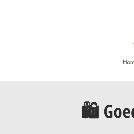
Hom
🛍️ Go