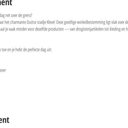
ment
dag net over de grens?
 het charmante Duitse stadje Kleve! Deze gezellige winkelbestemming ligt vlak over de
etaal je vaak minder voor dezelfde producten — van drogisterijartikelen tot kleding en h
toe en je hebt de perfecte dag uit:
voer
ent