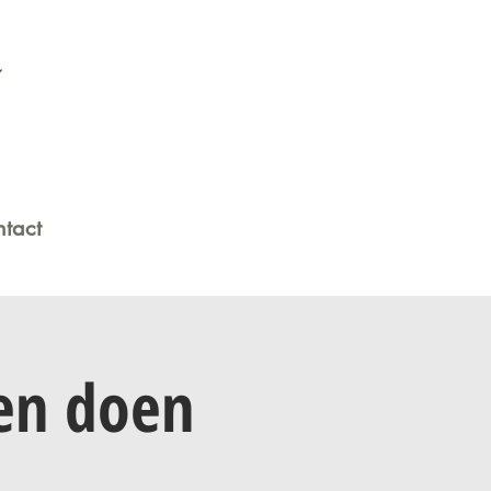
tact
en doen