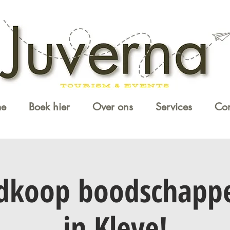
e
Boek hier
Over ons
Services
Con
edkoop boodschapp
in Kleve!